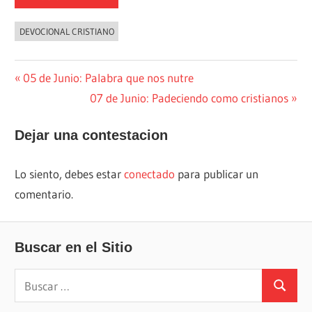
DEVOCIONAL CRISTIANO
Navegación
Entrada
05 de Junio: Palabra que nos nutre
anterior:
Siguiente
07 de Junio: Padeciendo como cristianos
de
entrada:
entradas
Dejar una contestacion
Lo siento, debes estar
conectado
para publicar un
comentario.
Buscar en el Sitio
Buscar:
Buscar