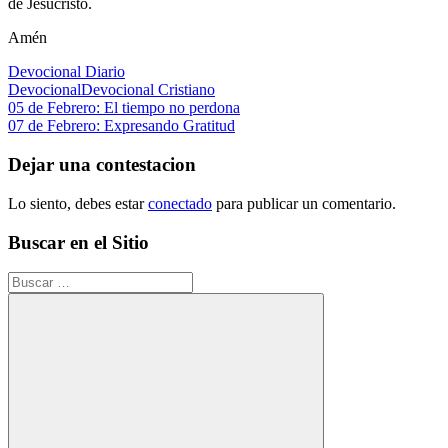
de Jesucristo.
Amén
Devocional Diario
Devocional
Devocional Cristiano
Navegación
Entrada
05 de Febrero: El tiempo no perdona
anterior:
Siguiente
07 de Febrero: Expresando Gratitud
de
entrada:
entradas
Dejar una contestacion
Lo siento, debes estar
conectado
para publicar un comentario.
Buscar en el Sitio
Buscar: