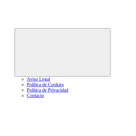
Abrir
el
menú
hijo
Aviso Legal
Política de Cookies
Política de Privacidad
Contacto