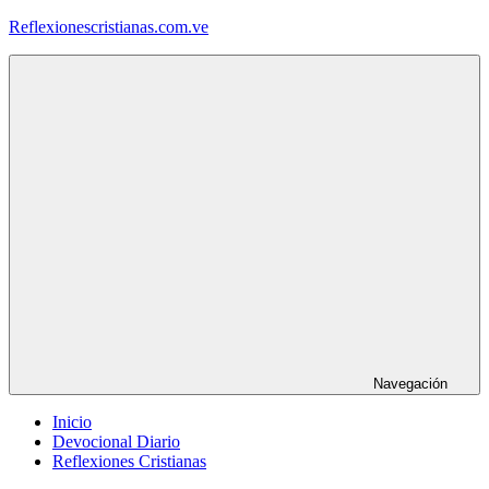
Saltar
Reflexionescristianas.com.ve
al
contenido
Reflexiones
Cristianas
y
Devocionales
Diarios
Navegación
Inicio
Devocional Diario
Reflexiones Cristianas