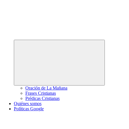
Abrir
el
menú
hijo
Oración de La Mañana
Frases Cristianas
Prédicas Cristianas
Quiénes somos
Políticas Google