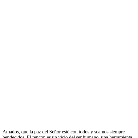
Amados, que la paz del Señor esté con todos y seamos siempre
bendecidos. El rencor, es un vicio del ser humano, una herramienta