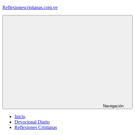
Saltar
Reflexionescristianas.com.ve
al
contenido
Reflexiones
Cristianas
y
Devocionales
Diarios
Navegación
Inicio
Devocional Diario
Reflexiones Cristianas