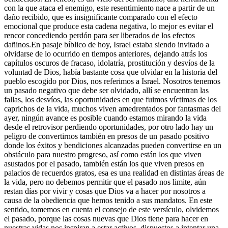
con la que ataca el enemigo, este resentimiento nace a partir de un
daño recibido, que es insignificante comparado con el efecto
emocional que produce esta cadena negativa, lo mejor es evitar el
rencor concediendo perdón para ser liberados de los efectos
dañinos.En pasaje bíblico de hoy, Israel estaba siendo invitado a
olvidarse de lo ocurrido en tiempos anteriores, dejando atrás los
capítulos oscuros de fracaso, idolatría, prostitución y desvíos de la
voluntad de Dios, había bastante cosa que olvidar en la historia del
pueblo escogido por Dios, nos referimos a Israel. Nosotros tenemos
un pasado negativo que debe ser olvidado, allí se encuentran las
fallas, los desvíos, las oportunidades en que fuimos víctimas de los
caprichos de la vida, muchos viven amedrentados por fantasmas del
ayer, ningún avance es posible cuando estamos mirando la vida
desde el retrovisor perdiendo oportunidades, por otro lado hay un
peligro de convertirnos también en presos de un pasado positivo
donde los éxitos y bendiciones alcanzadas pueden convertirse en un
obstáculo para nuestro progreso, así como están los que viven
asustados por el pasado, también están los que viven presos en
palacios de recuerdos gratos, esa es una realidad en distintas áreas de
la vida, pero no debemos permitir que el pasado nos limite, aún
restan días por vivir y cosas que Dios va a hacer por nosotros a
causa de la obediencia que hemos tenido a sus mandatos. En este
sentido, tomemos en cuenta el consejo de este versículo, olvidemos
el pasado, porque las cosas nuevas que Dios tiene para hacer en
nuestras vidas nos inspiran a estar activos, dispuestos a intentar una