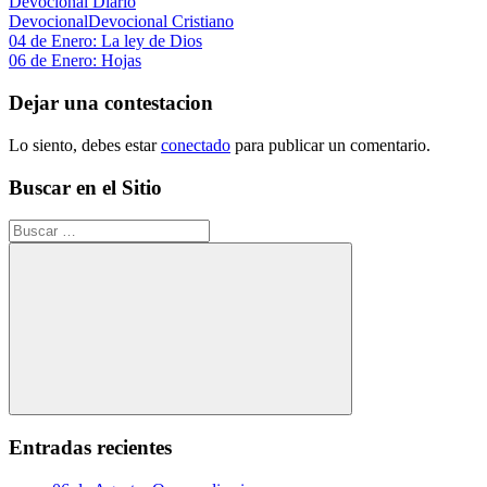
Devocional Diario
Devocional
Devocional Cristiano
Navegación
Entrada
04 de Enero: La ley de Dios
anterior:
Siguiente
06 de Enero: Hojas
de
entrada:
entradas
Dejar una contestacion
Lo siento, debes estar
conectado
para publicar un comentario.
Buscar en el Sitio
Buscar:
Buscar
Entradas recientes