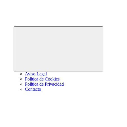
Abrir
el
menú
hijo
Aviso Legal
Política de Cookies
Política de Privacidad
Contacto