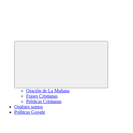
Abrir
el
menú
hijo
Oración de La Mañana
Frases Cristianas
Prédicas Cristianas
Quiénes somos
Políticas Google