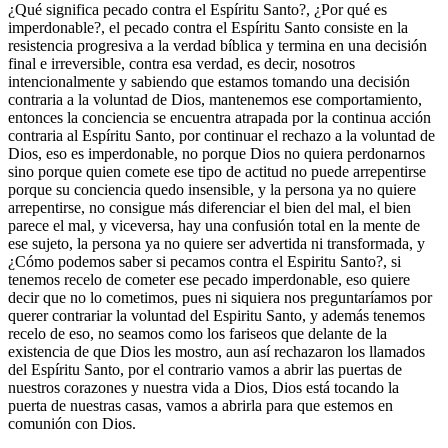
¿Qué significa pecado contra el Espíritu Santo?, ¿Por qué es
imperdonable?, el pecado contra el Espíritu Santo consiste en la
resistencia progresiva a la verdad bíblica y termina en una decisión
final e irreversible, contra esa verdad, es decir, nosotros
intencionalmente y sabiendo que estamos tomando una decisión
contraria a la voluntad de Dios, mantenemos ese comportamiento,
entonces la conciencia se encuentra atrapada por la continua acción
contraria al Espíritu Santo, por continuar el rechazo a la voluntad de
Dios, eso es imperdonable, no porque Dios no quiera perdonarnos
sino porque quien comete ese tipo de actitud no puede arrepentirse
porque su conciencia quedo insensible, y la persona ya no quiere
arrepentirse, no consigue más diferenciar el bien del mal, el bien
parece el mal, y viceversa, hay una confusión total en la mente de
ese sujeto, la persona ya no quiere ser advertida ni transformada, y
¿Cómo podemos saber si pecamos contra el Espiritu Santo?, si
tenemos recelo de cometer ese pecado imperdonable, eso quiere
decir que no lo cometimos, pues ni siquiera nos preguntaríamos por
querer contrariar la voluntad del Espiritu Santo, y además tenemos
recelo de eso, no seamos como los fariseos que delante de la
existencia de que Dios les mostro, aun así rechazaron los llamados
del Espíritu Santo, por el contrario vamos a abrir las puertas de
nuestros corazones y nuestra vida a Dios, Dios está tocando la
puerta de nuestras casas, vamos a abrirla para que estemos en
comunión con Dios.