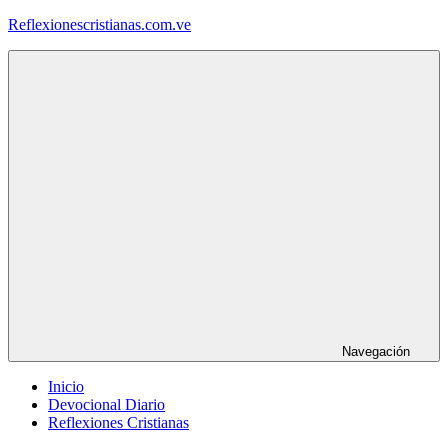
Saltar
Reflexionescristianas.com.ve
al
contenido
Reflexiones
Cristianas
y
Devocionales
Diarios
Navegación
Inicio
Devocional Diario
Reflexiones Cristianas