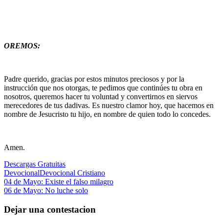
OREMOS:
Padre querido, gracias por estos minutos preciosos y por la
instrucción que nos otorgas, te pedimos que continúes tu obra en
nosotros, queremos hacer tu voluntad y convertirnos en siervos
merecedores de tus dadivas. Es nuestro clamor hoy, que hacemos en
nombre de Jesucristo tu hijo, en nombre de quien todo lo concedes.
Amen.
Descargas Gratuitas
Devocional
Devocional Cristiano
Navegación
Entrada
04 de Mayo: Existe el falso milagro
anterior:
Siguiente
06 de Mayo: No luche solo
de
entrada:
entradas
Dejar una contestacion