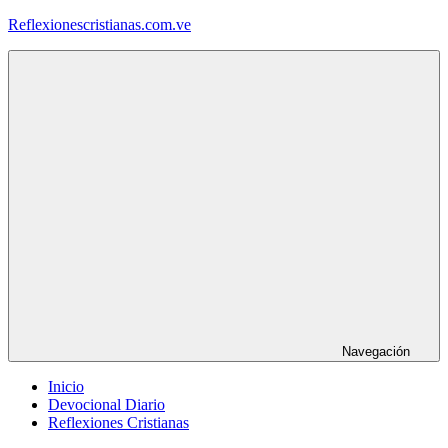
Saltar
Reflexionescristianas.com.ve
al
contenido
Reflexiones
Cristianas
y
Devocionales
Diarios
Navegación
Inicio
Devocional Diario
Reflexiones Cristianas