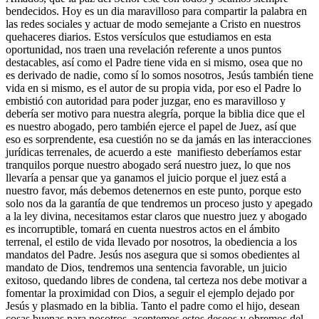
bendecidos. Hoy es un dia maravilloso para compartir la palabra en
las redes sociales y actuar de modo semejante a Cristo en nuestros
quehaceres diarios. Estos versículos que estudiamos en esta
oportunidad, nos traen una revelación referente a unos puntos
destacables, así como el Padre tiene vida en si mismo, osea que no
es derivado de nadie, como sí lo somos nosotros, Jesús también tiene
vida en si mismo, es el autor de su propia vida, por eso el Padre lo
embistió con autoridad para poder juzgar, eno es maravilloso y
debería ser motivo para nuestra alegría, porque la biblia dice que el
es nuestro abogado, pero también ejerce el papel de Juez, así que
eso es sorprendente, esa cuestión no se da jamás en las interacciones
jurídicas terrenales, de acuerdo a este manifiesto deberíamos estar
tranquilos porque nuestro abogado será nuestro juez, lo que nos
llevaría a pensar que ya ganamos el juicio porque el juez está a
nuestro favor, más debemos detenernos en este punto, porque esto
solo nos da la garantía de que tendremos un proceso justo y apegado
a la ley divina, necesitamos estar claros que nuestro juez y abogado
es incorruptible, tomará en cuenta nuestros actos en el ámbito
terrenal, el estilo de vida llevado por nosotros, la obediencia a los
mandatos del Padre. Jesús nos asegura que si somos obedientes al
mandato de Dios, tendremos una sentencia favorable, un juicio
exitoso, quedando libres de condena, tal certeza nos debe motivar a
fomentar la proximidad con Dios, a seguir el ejemplo dejado por
Jesús y plasmado en la biblia. Tanto el padre como el hijo, desean
cosas buenas para nosotros, aceptemos estos deseos y obremos del