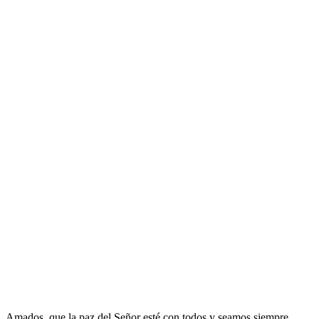
Amados, que la paz del Señor esté con todos y seamos siempre