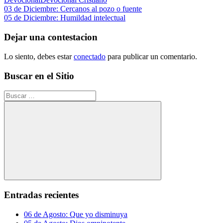
Navegación
Entrada
03 de Diciembre: Cercanos al pozo o fuente
anterior:
Siguiente
05 de Diciembre: Humildad intelectual
de
entrada:
entradas
Dejar una contestacion
Lo siento, debes estar
conectado
para publicar un comentario.
Buscar en el Sitio
Buscar:
Buscar
Entradas recientes
06 de Agosto: Que yo disminuya