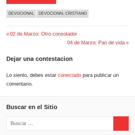
DEVOCIONAL
DEVOCIONAL CRISTIANO
Navegación
Entrada
02 de Marzo: Otro consolador
anterior:
Siguiente
04 de Marzo: Pan de vida
de
entrada:
entradas
Dejar una contestacion
Lo siento, debes estar
conectado
para publicar un
comentario.
Buscar en el Sitio
Buscar:
Buscar