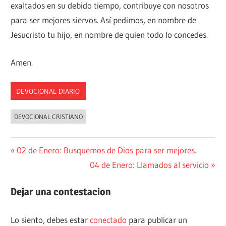
exaltados en su debido tiempo, contribuye con nosotros
para ser mejores siervos. Así pedimos, en nombre de
Jesucristo tu hijo, en nombre de quien todo lo concedes.
Amen.
DEVOCIONAL DIARIO
DEVOCIONAL CRISTIANO
Navegación
Entrada
02 de Enero: Busquemos de Dios para ser mejores.
anterior:
Siguiente
04 de Enero: Llamados al servicio
de
entrada:
entradas
Dejar una contestacion
Lo siento, debes estar
conectado
para publicar un