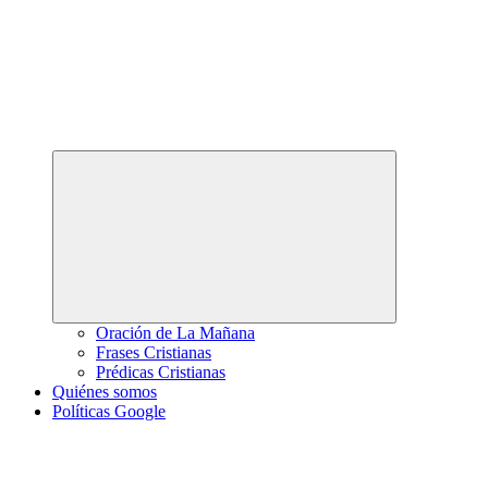
Abrir
el
menú
hijo
Oración de La Mañana
Frases Cristianas
Prédicas Cristianas
Quiénes somos
Políticas Google