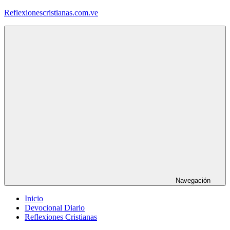
Saltar
Reflexionescristianas.com.ve
al
contenido
Reflexiones
Cristianas
y
Devocionales
Diarios
Navegación
Inicio
Devocional Diario
Reflexiones Cristianas