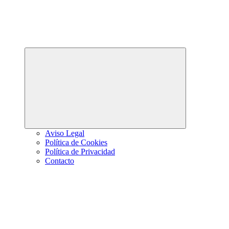
Abrir
el
menú
hijo
Aviso Legal
Política de Cookies
Política de Privacidad
Contacto