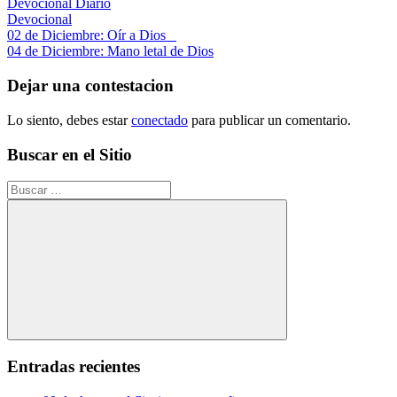
Devocional Diario
Devocional
Navegación
Entrada
02 de Diciembre: Oír a Dios
anterior:
Siguiente
04 de Diciembre: Mano letal de Dios
de
entrada:
entradas
Dejar una contestacion
Lo siento, debes estar
conectado
para publicar un comentario.
Buscar en el Sitio
Buscar:
Buscar
Entradas recientes