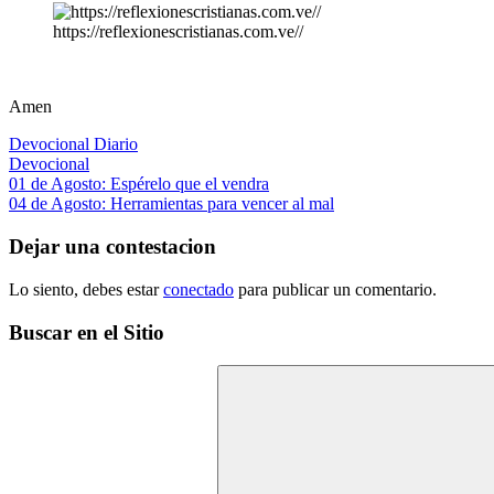
https://reflexionescristianas.com.ve//
Amen
Devocional Diario
Devocional
Navegación
Entrada
01 de Agosto: Espérelo que el vendra
anterior:
Siguiente
04 de Agosto: Herramientas para vencer al mal
de
entrada:
entradas
Dejar una contestacion
Lo siento, debes estar
conectado
para publicar un comentario.
Buscar en el Sitio
Buscar: