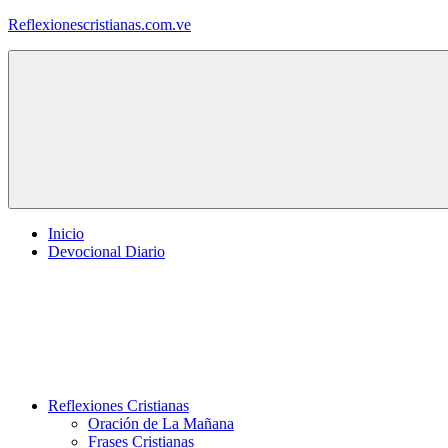
Saltar
Reflexionescristianas.com.ve
al
contenido
Reflexiones
Cristianas
y
Devocionales
Diarios
Inicio
Devocional Diario
Reflexiones Cristianas
Oración de La Mañana
Frases Cristianas