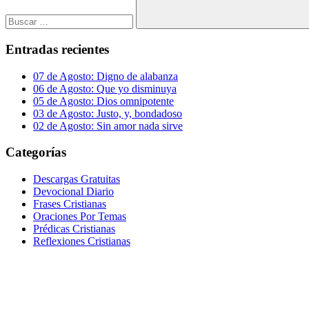
Buscar
Entradas recientes
07 de Agosto: Digno de alabanza
06 de Agosto: Que yo disminuya
05 de Agosto: Dios omnipotente
03 de Agosto: Justo, y, bondadoso
02 de Agosto: Sin amor nada sirve
Categorías
Descargas Gratuitas
Devocional Diario
Frases Cristianas
Oraciones Por Temas
Prédicas Cristianas
Reflexiones Cristianas