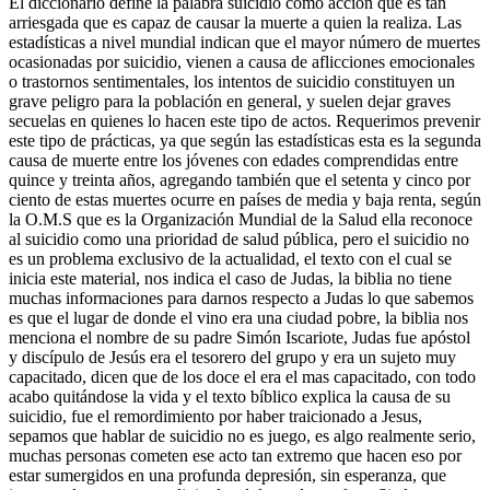
El diccionario define la palabra suicidio como acción que es tan
arriesgada que es capaz de causar la muerte a quien la realiza. Las
estadísticas a nivel mundial indican que el mayor número de muertes
ocasionadas por suicidio, vienen a causa de aflicciones emocionales
o trastornos sentimentales, los intentos de suicidio constituyen un
grave peligro para la población en general, y suelen dejar graves
secuelas en quienes lo hacen este tipo de actos. Requerimos prevenir
este tipo de prácticas, ya que según las estadísticas esta es la segunda
causa de muerte entre los jóvenes con edades comprendidas entre
quince y treinta años, agregando también que el setenta y cinco por
ciento de estas muertes ocurre en países de media y baja renta, según
la O.M.S que es la Organización Mundial de la Salud ella reconoce
al suicidio como una prioridad de salud pública, pero el suicidio no
es un problema exclusivo de la actualidad, el texto con el cual se
inicia este material, nos indica el caso de Judas, la biblia no tiene
muchas informaciones para darnos respecto a Judas lo que sabemos
es que el lugar de donde el vino era una ciudad pobre, la biblia nos
menciona el nombre de su padre Simón Iscariote, Judas fue apóstol
y discípulo de Jesús era el tesorero del grupo y era un sujeto muy
capacitado, dicen que de los doce el era el mas capacitado, con todo
acabo quitándose la vida y el texto bíblico explica la causa de su
suicidio, fue el remordimiento por haber traicionado a Jesus,
sepamos que hablar de suicidio no es juego, es algo realmente serio,
muchas personas cometen ese acto tan extremo que hacen eso por
estar sumergidos en una profunda depresión, sin esperanza, que