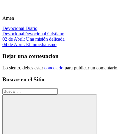
Amen
Devocional Diario
Devocional
Devocional Cristiano
Navegación
Entrada
02 de Abril: Una misión delicada
anterior:
Siguiente
04 de Abril: El inmediatismo
de
entrada:
entradas
Dejar una contestacion
Lo siento, debes estar
conectado
para publicar un comentario.
Buscar en el Sitio
Buscar: