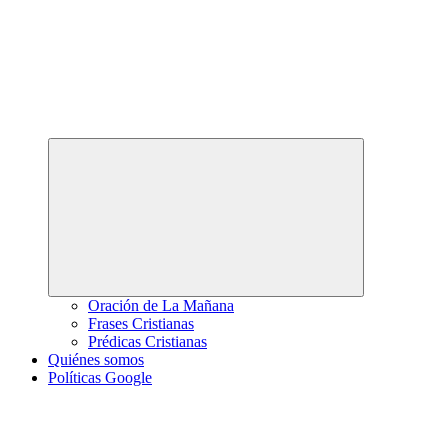
Abrir
el
menú
hijo
Oración de La Mañana
Frases Cristianas
Prédicas Cristianas
Quiénes somos
Políticas Google