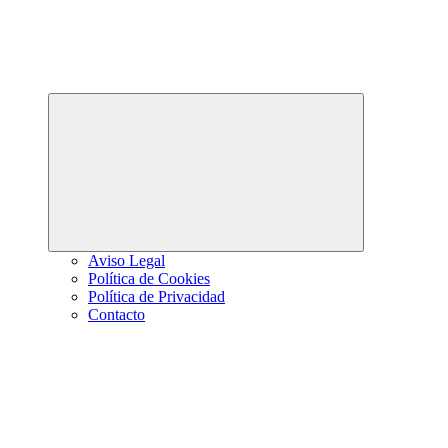
Abrir
el
menú
hijo
Aviso Legal
Política de Cookies
Política de Privacidad
Contacto