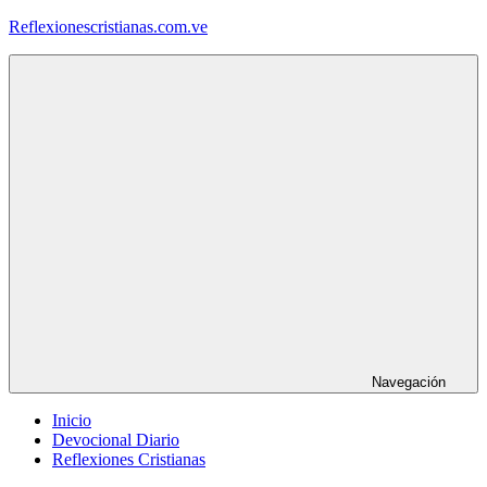
Saltar
Reflexionescristianas.com.ve
al
contenido
Reflexiones
Cristianas
y
Devocionales
Diarios
Navegación
Inicio
Devocional Diario
Reflexiones Cristianas