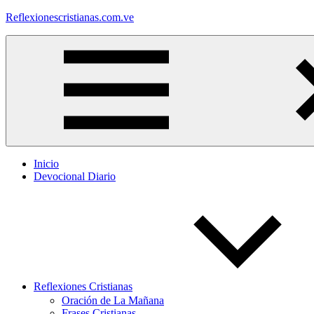
Saltar
Reflexionescristianas.com.ve
al
contenido
Reflexiones
Cristianas
y
Devocionales
Diarios
Inicio
Devocional Diario
Reflexiones Cristianas
Oración de La Mañana
Frases Cristianas