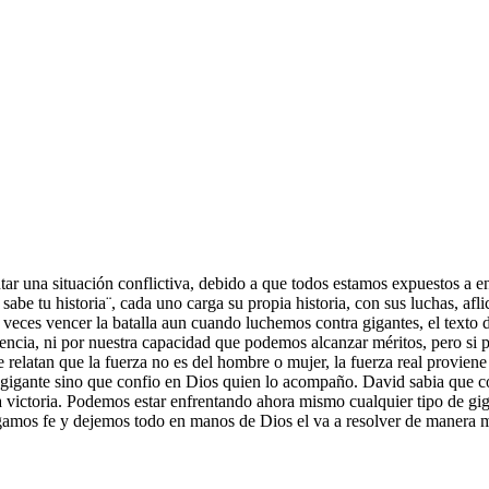
 una situación conflictiva, debido a que todos estamos expuestos a enf
abe tu historia¨, cada uno carga su propia historia, con sus luchas, afli
 veces vencer la batalla aun cuando luchemos contra gigantes, el texto 
ncia, ni por nuestra capacidad que podemos alcanzar méritos, pero si po
e relatan que la fuerza no es del hombre o mujer, la fuerza real proviene
 gigante sino que confio en Dios quien lo acompaño. David sabia que c
a victoria. Podemos estar enfrentando ahora mismo cualquier tipo de gig
engamos fe y dejemos todo en manos de Dios el va a resolver de manera