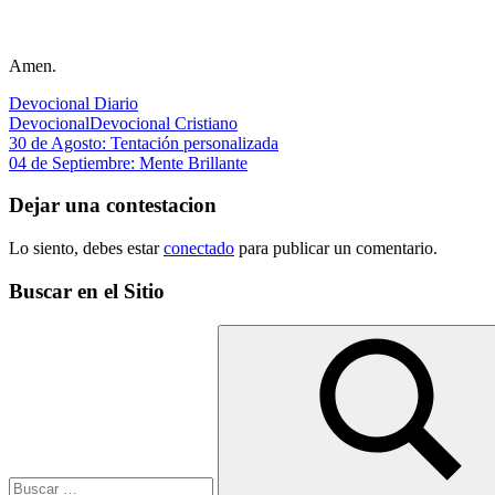
Amen.
Devocional Diario
Devocional
Devocional Cristiano
Navegación
Entrada
30 de Agosto: Tentación personalizada
anterior:
Siguiente
04 de Septiembre: Mente Brillante
de
entrada:
entradas
Dejar una contestacion
Lo siento, debes estar
conectado
para publicar un comentario.
Buscar en el Sitio
Buscar: