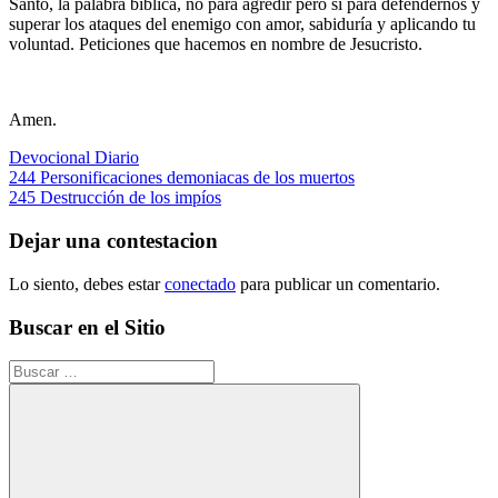
Santo, la palabra bíblica, no para agredir pero si para defendernos y
superar los ataques del enemigo con amor, sabiduría y aplicando tu
voluntad. Peticiones que hacemos en nombre de Jesucristo.
Amen.
Devocional Diario
Navegación
Entrada
244 Personificaciones demoniacas de los muertos
anterior:
Siguiente
245 Destrucción de los impíos
de
entrada:
entradas
Dejar una contestacion
Lo siento, debes estar
conectado
para publicar un comentario.
Buscar en el Sitio
Buscar: