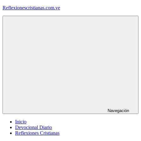
Saltar
Reflexionescristianas.com.ve
al
contenido
Reflexiones
Cristianas
y
Devocionales
Diarios
Navegación
Inicio
Devocional Diario
Reflexiones Cristianas