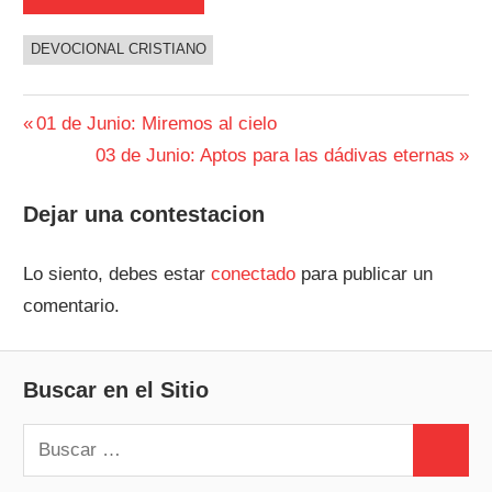
DEVOCIONAL CRISTIANO
Navegación
Entrada
01 de Junio: Miremos al cielo
anterior:
Siguiente
03 de Junio: Aptos para las dádivas eternas
de
entrada:
entradas
Dejar una contestacion
Lo siento, debes estar
conectado
para publicar un
comentario.
Buscar en el Sitio
Buscar:
Buscar