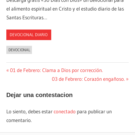
el alimento espiritual en Cristo y el estudio diario de las
Santas Escrituras…
DEVOCIONAL DIARIO
DEVOCIONAL
Navegación
Entrada
01 de Febrero: Clama a Dios por corrección.
anterior:
Siguiente
03 de Febrero: Corazón engañoso.
de
entrada:
entradas
Dejar una contestacion
Lo siento, debes estar
conectado
para publicar un
comentario.