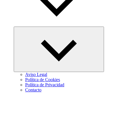
Abrir
el
menú
hijo
Aviso Legal
Política de Cookies
Política de Privacidad
Contacto