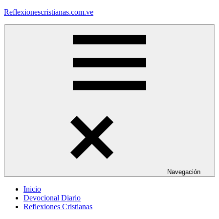
Saltar
Reflexionescristianas.com.ve
al
contenido
Reflexiones
Cristianas
y
Devocionales
Diarios
Navegación
Inicio
Devocional Diario
Reflexiones Cristianas