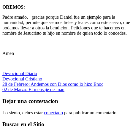
OREMOS:
Padre amado,
gracias porque Daniel fue un ejemplo para la
humanidad, permite que seamos fieles y leales como este siervo, que
podamos llevar a otros la bendicion. Peticiones que te hacemos en
nombre de Jesucristo tu hijo en nombre de quien todo lo concedes.
Amen
Devocional Diario
Devocional Cristiano
Navegación
Entrada
28 de Febrero: Andemos con Dios como lo hizo Enoc
anterior:
Siguiente
02 de Marzo: El mensaje de Juan
de
entrada:
entradas
Dejar una contestacion
Lo siento, debes estar
conectado
para publicar un comentario.
Buscar en el Sitio