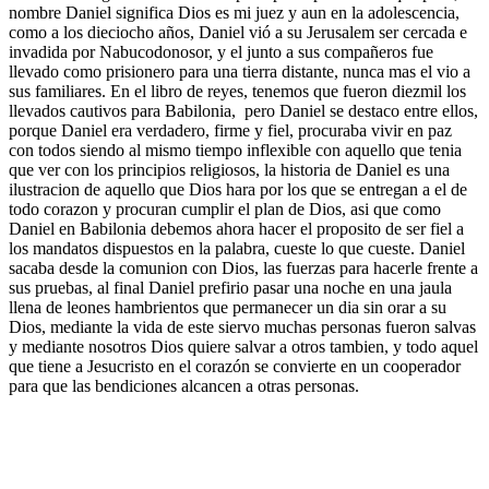
nombre Daniel significa Dios es mi juez y aun en la adolescencia,
como a los dieciocho años, Daniel vió a su Jerusalem ser cercada e
invadida por Nabucodonosor, y el junto a sus compañeros fue
llevado como prisionero para una tierra distante, nunca mas el vio a
sus familiares. En el libro de reyes, tenemos que fueron diezmil los
llevados cautivos para Babilonia, pero Daniel se destaco entre ellos,
porque Daniel era verdadero, firme y fiel, procuraba vivir en paz
con todos siendo al mismo tiempo inflexible con aquello que tenia
que ver con los principios religiosos, la historia de Daniel es una
ilustracion de aquello que Dios hara por los que se entregan a el de
todo corazon y procuran cumplir el plan de Dios, asi que como
Daniel en Babilonia debemos ahora hacer el proposito de ser fiel a
los mandatos dispuestos en la palabra, cueste lo que cueste. Daniel
sacaba desde la comunion con Dios, las fuerzas para hacerle frente a
sus pruebas, al final Daniel prefirio pasar una noche en una jaula
llena de leones hambrientos que permanecer un dia sin orar a su
Dios, mediante la vida de este siervo muchas personas fueron salvas
y mediante nosotros Dios quiere salvar a otros tambien, y todo aquel
que tiene a Jesucristo en el corazón se convierte en un cooperador
para que las bendiciones alcancen a otras personas.