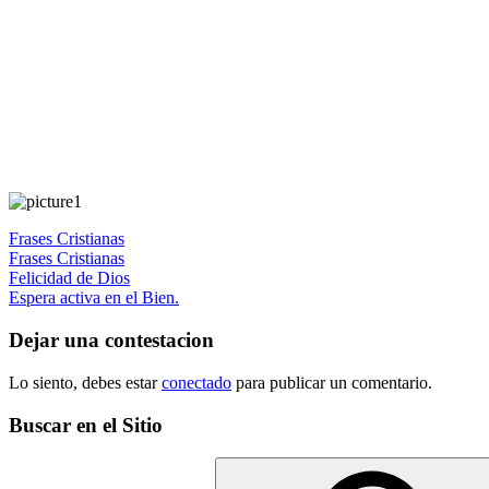
Frases Cristianas
Frases Cristianas
Navegación
Entrada
Felicidad de Dios
anterior:
Siguiente
Espera activa en el Bien.
de
entrada:
entradas
Dejar una contestacion
Lo siento, debes estar
conectado
para publicar un comentario.
Buscar en el Sitio
Buscar: