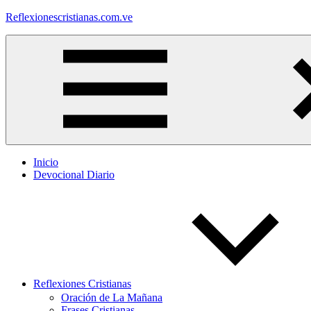
Saltar
Reflexionescristianas.com.ve
al
contenido
Reflexiones
Cristianas
y
Devocionales
Diarios
Inicio
Devocional Diario
Reflexiones Cristianas
Oración de La Mañana
Frases Cristianas