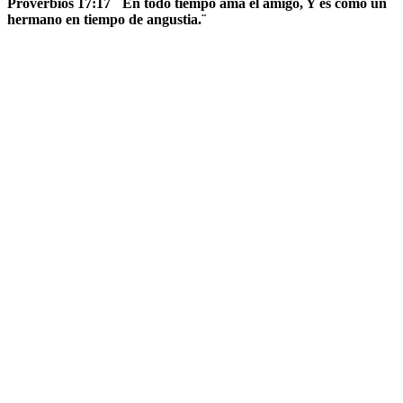
Proverbios 17:17 ¨ En todo tiempo ama el amigo, Y es como un
hermano en tiempo de angustia.¨