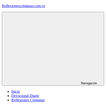
Saltar
Reflexionescristianas.com.ve
al
contenido
Reflexiones
Cristianas
y
Devocionales
Diarios
Navegación
Inicio
Devocional Diario
Reflexiones Cristianas