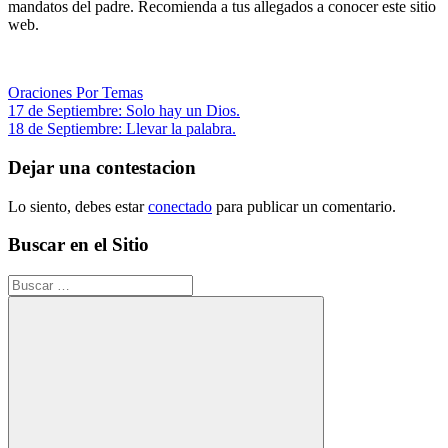
mandatos del padre. Recomienda a tus allegados a conocer este sitio
web.
Oraciones Por Temas
Navegación
Entrada
17 de Septiembre: Solo hay un Dios.
anterior:
Siguiente
18 de Septiembre: Llevar la palabra.
de
entrada:
entradas
Dejar una contestacion
Lo siento, debes estar
conectado
para publicar un comentario.
Buscar en el Sitio
Buscar: