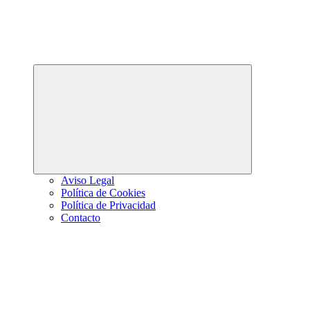
Abrir
el
menú
hijo
Aviso Legal
Política de Cookies
Política de Privacidad
Contacto