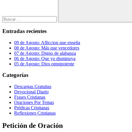
Buscar
Entradas recientes
09 de Agosto: Afliccion que enseña
08 de Agosto: Más que vencedores
07 de Agosto: Digno de alabanza
06 de Agosto: Que yo disminuya
05 de Agosto: Dios omnipotente
Categorías
Descargas Gratuitas
Devocional Diario
Frases Cristianas
Oraciones Por Temas
Prédicas Cristianas
Reflexiones Cristianas
Petición de Oración