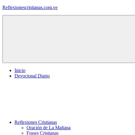
Saltar
Reflexionescristianas.com.ve
al
contenido
Reflexiones
Cristianas
y
Devocionales
Diarios
Inicio
Devocional Diario
Reflexiones Cristianas
Oración de La Mañana
Frases Cristianas