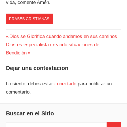
vida, comente Amén.
FRASES CRISTIANAS
Navegación
Entrada
Dios se Glorifica cuando andamos en sus caminos
Siguiente
anterior:
Dios es especialista creando situaciones de
de
entrada:
Bendición
entradas
Dejar una contestacion
Lo siento, debes estar
conectado
para publicar un
comentario.
Buscar en el Sitio
Buscar: