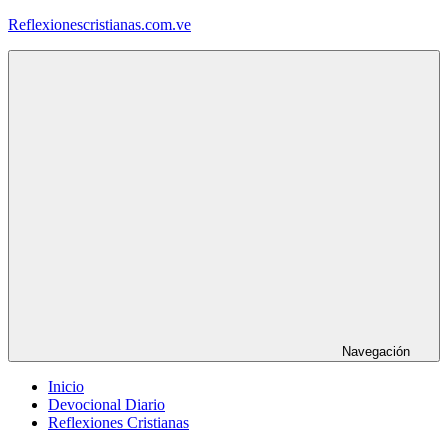
Saltar
Reflexionescristianas.com.ve
al
contenido
Reflexiones
Cristianas
y
Devocionales
Diarios
Navegación
Inicio
Devocional Diario
Reflexiones Cristianas