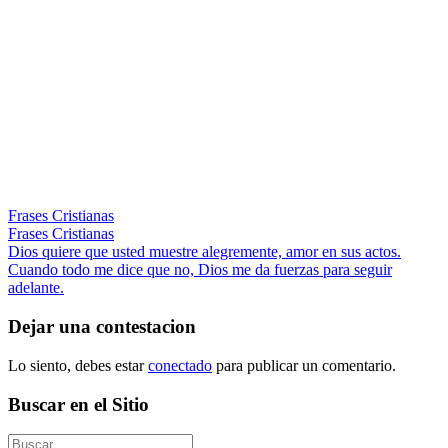
Frases Cristianas
Frases Cristianas
Navegación
Entrada
Dios quiere que usted muestre alegremente, amor en sus actos.
anterior:
Siguiente
Cuando todo me dice que no, Dios me da fuerzas para seguir
de
entrada:
adelante.
entradas
Dejar una contestacion
Lo siento, debes estar
conectado
para publicar un comentario.
Buscar en el Sitio
Buscar: