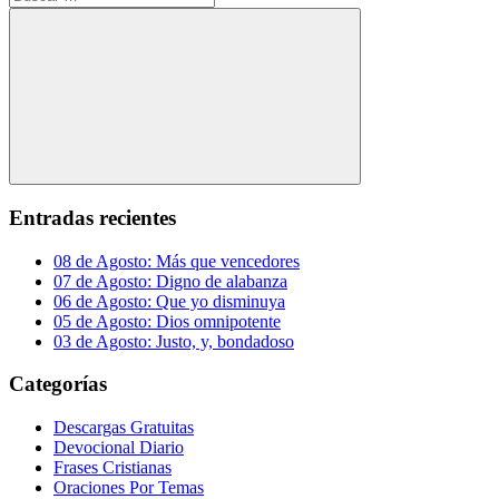
Buscar
Entradas recientes
08 de Agosto: Más que vencedores
07 de Agosto: Digno de alabanza
06 de Agosto: Que yo disminuya
05 de Agosto: Dios omnipotente
03 de Agosto: Justo, y, bondadoso
Categorías
Descargas Gratuitas
Devocional Diario
Frases Cristianas
Oraciones Por Temas