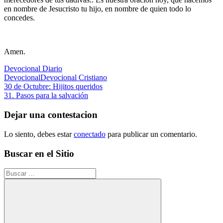
en nombre de Jesucristo tu hijo, en nombre de quien todo lo
concedes.
Amen.
Devocional Diario
Devocional
Devocional Cristiano
Navegación
Entrada
30 de Octubre: Hijitos queridos
anterior:
Siguiente
31. Pasos para la salvación
de
entrada:
entradas
Dejar una contestacion
Lo siento, debes estar
conectado
para publicar un comentario.
Buscar en el Sitio
Buscar: