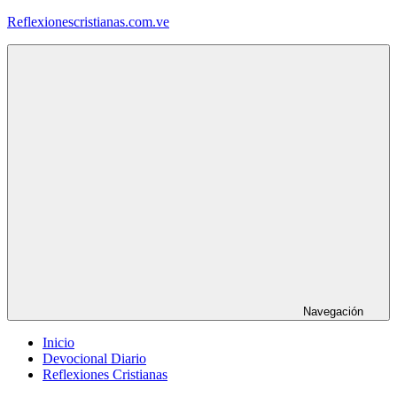
Saltar
Reflexionescristianas.com.ve
al
contenido
Reflexiones
Cristianas
y
Devocionales
Diarios
Navegación
Inicio
Devocional Diario
Reflexiones Cristianas