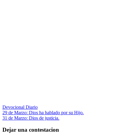
Devocional Diario
Navegación
Entrada
29 de Marzo: Dios ha hablado por su Hijo.
anterior:
Siguiente
31 de Marzo: Dios de justicia.
de
entrada:
entradas
Dejar una contestacion