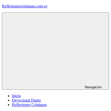
Saltar
Reflexionescristianas.com.ve
al
contenido
Reflexiones
Cristianas
y
Devocionales
Diarios
Navegación
Inicio
Devocional Diario
Reflexiones Cristianas