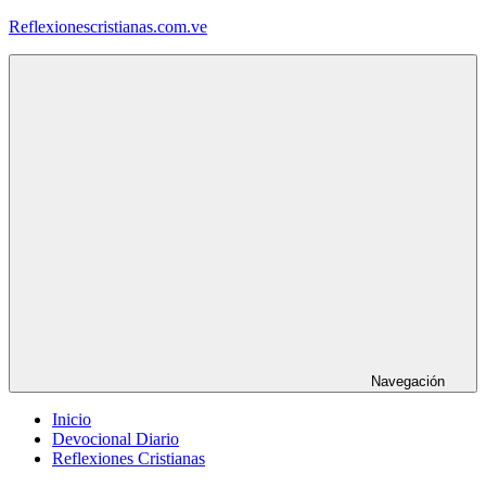
Saltar
Reflexionescristianas.com.ve
al
contenido
Reflexiones
Cristianas
y
Devocionales
Diarios
Navegación
Inicio
Devocional Diario
Reflexiones Cristianas