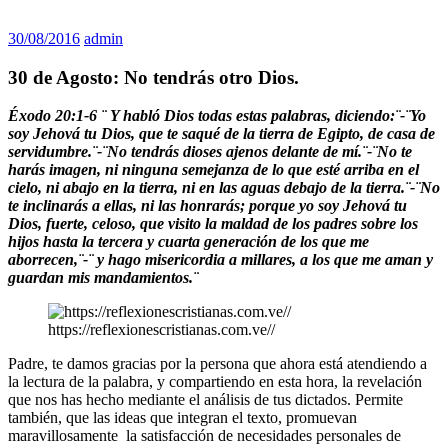
30/08/2016
admin
30 de Agosto: No tendrás otro Dios.
Éxodo 20:1-6 ¨
Y habló Dios todas estas palabras, diciendo:¨-¨Yo
soy Jehová tu Dios, que te saqué de la tierra de Egipto, de casa de
servidumbre.¨-¨No tendrás dioses ajenos delante de mí.¨-¨No te
harás imagen, ni ninguna semejanza de lo que esté arriba en el
cielo, ni abajo en la tierra, ni en las aguas debajo de la tierra.¨-¨No
te inclinarás a ellas, ni las honrarás; porque yo soy Jehová tu
Dios, fuerte, celoso, que visito la maldad de los padres sobre los
hijos hasta la tercera y cuarta generación de los que me
aborrecen,¨-¨ y hago misericordia a millares, a los que me aman y
guardan mis mandamientos.¨
https://reflexionescristianas.com.ve//
Padre, te damos gracias por la persona que ahora está atendiendo a
la lectura de la palabra, y compartiendo en esta hora, la revelación
que nos has hecho mediante el análisis de tus dictados. Permite
también, que las ideas que integran el texto, promuevan
maravillosamente la satisfacción de necesidades personales de