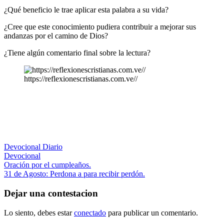
¿Qué beneficio le trae aplicar esta palabra a su vida?
¿Cree que este conocimiento pudiera contribuir a mejorar sus
andanzas por el camino de Dios?
¿Tiene algún comentario final sobre la lectura?
https://reflexionescristianas.com.ve//
Devocional Diario
Devocional
Navegación
Entrada
Oración por el cumpleaños.
anterior:
Siguiente
31 de Agosto: Perdona a para recibir perdón.
de
entrada:
entradas
Dejar una contestacion
Lo siento, debes estar
conectado
para publicar un comentario.