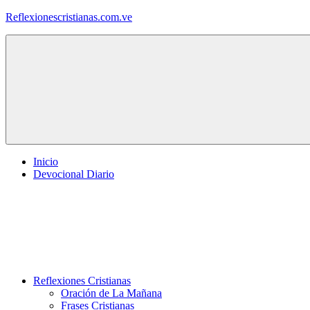
Saltar
Reflexionescristianas.com.ve
al
contenido
Reflexiones
Cristianas
y
Devocionales
Diarios
Inicio
Devocional Diario
Reflexiones Cristianas
Oración de La Mañana
Frases Cristianas