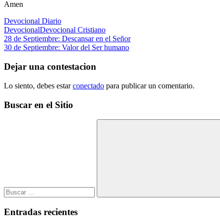
Amen
Devocional Diario
Devocional
Devocional Cristiano
Navegación
Entrada
28 de Septiembre: Descansar en el Señor
anterior:
Siguiente
30 de Septiembre: Valor del Ser humano
de
entrada:
entradas
Dejar una contestacion
Lo siento, debes estar
conectado
para publicar un comentario.
Buscar en el Sitio
Buscar:
Buscar
Entradas recientes