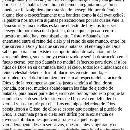
por eso Jesús hablo. Pero ahora debemos preguntarnos ¿Cómo
puede ser feliz alguien que esta siendo perseguido por defender
alguna idea o específicamente una bandera como la del evangelio?,
la palabra nos muestra algunas persecuciones por las cuales vale la
pena sufrir y una de ellas es la que el texto de hoy nos trae, ser
perseguido por causa de la justicia, desde que el pecado entro a
nuestro mundo, hay enemistad entre Cristo y Satanás, hay
enemistad entre el reino del cielo y el reino de este mundo, entre los
que sirven a Dios y los que sirven a Satanás, el enemigo de Dios
sabe que para el no existe mas oportunidad de salvación, ni de
arrepentimiento, su destino ya está trazado y será la destrucción en el
fuego eterno, por eso Satanás no medirá esfuerzos para desviar a los
hijos de Dios en su caminada hacia el cielo, todos los ciudadanos del
reino celestial deben sufrir tribulaciones en este mundo, el
sufrimiento y el dolor también predican al respecto del carácter de
Dios y de la recompensa que los justos tendrán al final de su
jornada, por eso, muchos abandonaran las filas de ejercito de
Satanás, para hacer parte del ejercito del Señor, todo esto porque la
conducta y el deseo de los siervos de Dios, está en defender la
verdad y hasta morir por ella. Los enemigos del reino de Dios
persiguieron a Cristo, de ellos se espera que persigan al pueblo de
Dios, la caminata para el cielo será difícil por la existencia de
diversas tribulaciones que van a rodear a aquellos que
verdaderamente desean ser salvos, nuestros pies sangraran y en
muchos momentos pensaremos en desistir, pero igual no importa la