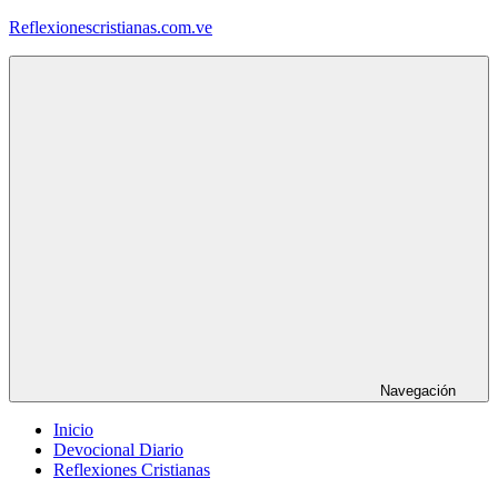
Saltar
Reflexionescristianas.com.ve
al
contenido
Reflexiones
Cristianas
y
Devocionales
Diarios
Navegación
Inicio
Devocional Diario
Reflexiones Cristianas