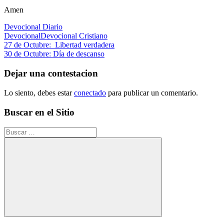
Amen
Devocional Diario
Devocional
Devocional Cristiano
Navegación
Entrada
27 de Octubre: Libertad verdadera
anterior:
Siguiente
30 de Octubre: Día de descanso
de
entrada:
entradas
Dejar una contestacion
Lo siento, debes estar
conectado
para publicar un comentario.
Buscar en el Sitio
Buscar:
Buscar