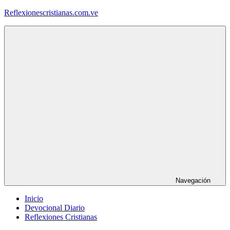
Saltar
Reflexionescristianas.com.ve
al
contenido
Reflexiones
Cristianas
y
Devocionales
Diarios
Navegación
Inicio
Devocional Diario
Reflexiones Cristianas