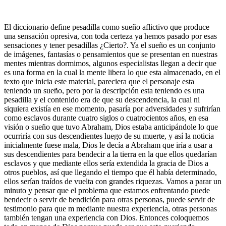
El diccionario define pesadilla como sueño aflictivo que produce
una sensación opresiva, con toda certeza ya hemos pasado por esas
sensaciones y tener pesadillas ¿Cierto?. Ya el sueño es un conjunto
de imágenes, fantasías o pensamientos que se presentan en nuestras
mentes mientras dormimos, algunos especialistas llegan a decir que
es una forma en la cual la mente libera lo que esta almacenado, en el
texto que inicia este material, pareciera que el personaje esta
teniendo un sueño, pero por la descripción esta teniendo es una
pesadilla y el contenido era de que su descendencia, la cual ni
siquiera existía en ese momento, pasaría por adversidades y sufrirían
como esclavos durante cuatro siglos o cuatrocientos años, en esa
visión o sueño que tuvo Abraham, Dios estaba anticipándole lo que
ocurriría con sus descendientes luego de su muerte, y así la noticia
inicialmente fuese mala, Dios le decía a Abraham que iría a usar a
sus descendientes para bendecir a la tierra en la que ellos quedarían
esclavos y que mediante ellos sería extendida la gracia de Dios a
otros pueblos, así que llegando el tiempo que él había determinado,
ellos serían traídos de vuelta con grandes riquezas. Vamos a parar un
minuto y pensar que el problema que estamos enfrentando puede
bendecir o servir de bendición para otras personas, puede servir de
testimonio para que m mediante nuestra experiencia, otras personas
también tengan una experiencia con Dios. Entonces coloquemos