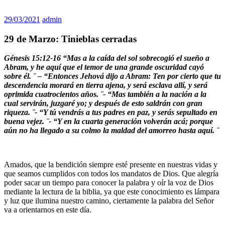
29/03/2021
admin
29 de Marzo: Tinieblas cerradas
Génesis 15:12-16 “Mas a la caída del sol sobrecogió el sueño a
Abram, y he aquí que el temor de una grande oscuridad cayó
sobre él. ¨ – “Entonces Jehová dijo a Abram: Ten por cierto que tu
descendencia morará en tierra ajena, y será esclava allí, y será
oprimida cuatrocientos años. ¨- “Mas también a la nación a la
cual servirán, juzgaré yo; y después de esto saldrán con gran
riqueza. ¨- “Y tú vendrás a tus padres en paz, y serás sepultado en
buena vejez. ¨- “Y en la cuarta generación volverán acá; porque
aún no ha llegado a su colmo la maldad del amorreo hasta aquí. ¨
Amados, que la bendición siempre esté presente en nuestras vidas y
que seamos cumplidos con todos los mandatos de Dios. Que alegría
poder sacar un tiempo para conocer la palabra y oír la voz de Dios
mediante la lectura de la biblia, ya que este conocimiento es lámpara
y luz que ilumina nuestro camino, ciertamente la palabra del Señor
va a orientarnos en este día.