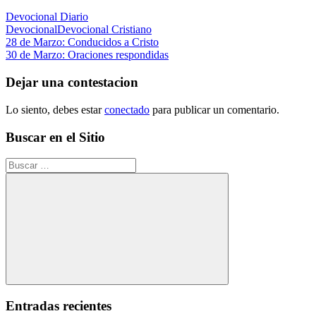
Devocional Diario
Devocional
Devocional Cristiano
Navegación
Entrada
28 de Marzo: Conducidos a Cristo
anterior:
Siguiente
30 de Marzo: Oraciones respondidas
de
entrada:
entradas
Dejar una contestacion
Lo siento, debes estar
conectado
para publicar un comentario.
Buscar en el Sitio
Buscar:
Buscar
Entradas recientes