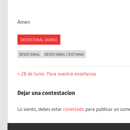
Amen
DEVOCIONAL DIARIO
DEVOCIONAL
DEVOCIONAL CRISTIANO
Navegación
Entrada
28 de Junio: Para nuestra enseñanza
anterior:
de
Dejar una contestacion
entradas
Lo siento, debes estar
conectado
para publicar un come