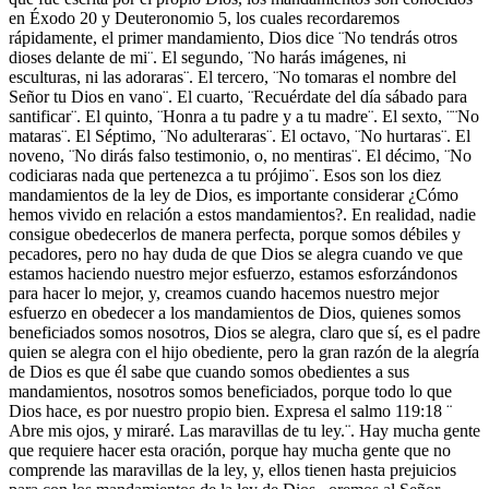
en Éxodo 20 y Deuteronomio 5, los cuales recordaremos
rápidamente, el primer mandamiento, Dios dice ¨No tendrás otros
dioses delante de mi¨. El segundo, ¨No harás imágenes, ni
esculturas, ni las adoraras¨. El tercero, ¨No tomaras el nombre del
Señor tu Dios en vano¨. El cuarto, ¨Recuérdate del día sábado para
santificar¨. El quinto, ¨Honra a tu padre y a tu madre¨. El sexto, ¨¨No
mataras¨. El Séptimo, ¨No adulteraras¨. El octavo, ¨No hurtaras¨. El
noveno, ¨No dirás falso testimonio, o, no mentiras¨. El décimo, ¨No
codiciaras nada que pertenezca a tu prójimo¨. Esos son los diez
mandamientos de la ley de Dios, es importante considerar ¿Cómo
hemos vivido en relación a estos mandamientos?. En realidad, nadie
consigue obedecerlos de manera perfecta, porque somos débiles y
pecadores, pero no hay duda de que Dios se alegra cuando ve que
estamos haciendo nuestro mejor esfuerzo, estamos esforzándonos
para hacer lo mejor, y, creamos cuando hacemos nuestro mejor
esfuerzo en obedecer a los mandamientos de Dios, quienes somos
beneficiados somos nosotros, Dios se alegra, claro que sí, es el padre
quien se alegra con el hijo obediente, pero la gran razón de la alegría
de Dios es que él sabe que cuando somos obedientes a sus
mandamientos, nosotros somos beneficiados, porque todo lo que
Dios hace, es por nuestro propio bien. Expresa el salmo 119:18 ¨
Abre mis ojos, y miraré. Las maravillas de tu ley.¨. Hay mucha gente
que requiere hacer esta oración, porque hay mucha gente que no
comprende las maravillas de la ley, y, ellos tienen hasta prejuicios