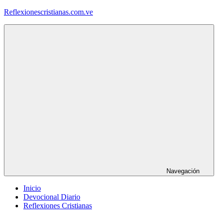
Saltar
Reflexionescristianas.com.ve
al
contenido
Reflexiones
Cristianas
y
Devocionales
Diarios
Navegación
Inicio
Devocional Diario
Reflexiones Cristianas