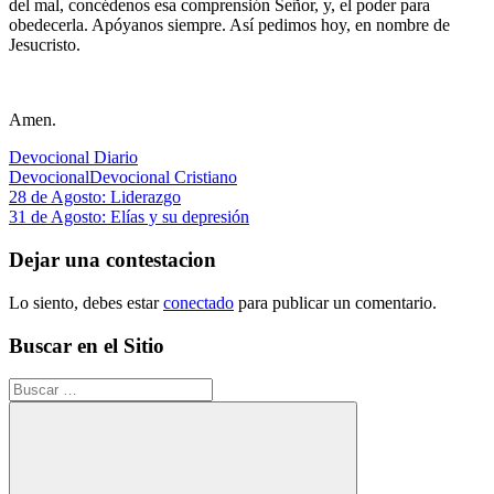
del mal, concédenos esa comprensión Señor, y, el poder para
obedecerla. Apóyanos siempre. Así pedimos hoy, en nombre de
Jesucristo.
Amen.
Devocional Diario
Devocional
Devocional Cristiano
Navegación
Entrada
28 de Agosto: Liderazgo
anterior:
Siguiente
31 de Agosto: Elías y su depresión
de
entrada:
entradas
Dejar una contestacion
Lo siento, debes estar
conectado
para publicar un comentario.
Buscar en el Sitio
Buscar: