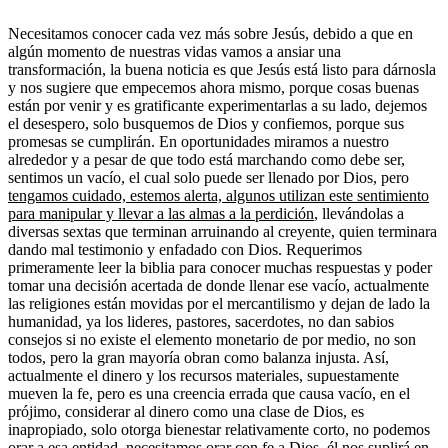
Necesitamos conocer cada vez más sobre Jesús, debido a que en
algún momento de nuestras vidas vamos a ansiar una
transformación, la buena noticia es que Jesús está listo para dárnosla
y nos sugiere que empecemos ahora mismo, porque cosas buenas
están por venir y es gratificante experimentarlas a su lado, dejemos
el desespero, solo busquemos de Dios y confiemos, porque sus
promesas se cumplirán. En oportunidades miramos a nuestro
alrededor y a pesar de que todo está marchando como debe ser,
sentimos un vacío, el cual solo puede ser llenado por Dios, pero
tengamos cuidado, estemos alerta, algunos utilizan este sentimiento
para manipular y llevar a las almas a la perdición
, llevándolas a
diversas sextas que terminan arruinando al creyente, quien terminara
dando mal testimonio y enfadado con Dios. Requerimos
primeramente leer la biblia para conocer muchas respuestas y poder
tomar una decisión acertada de donde llenar ese vacío, actualmente
las religiones están movidas por el mercantilismo y dejan de lado la
humanidad, ya los lideres, pastores, sacerdotes, no dan sabios
consejos si no existe el elemento monetario de por medio, no son
todos, pero la gran mayoría obran como balanza injusta. Así,
actualmente el dinero y los recursos materiales, supuestamente
mueven la fe, pero es una creencia errada que causa vacío, en el
prójimo, considerar al dinero como una clase de Dios, es
inapropiado, solo otorga bienestar relativamente corto, no podemos
orar a esa entidad, necesitamos orar con fe a Dios, él nos suplirá en