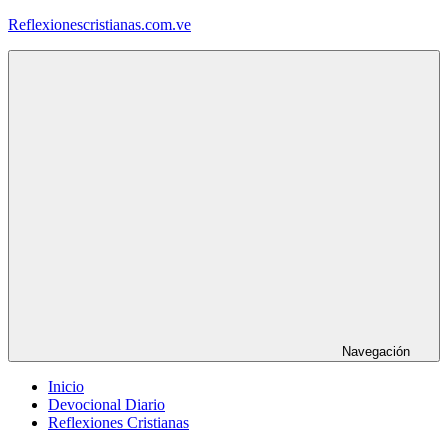
Saltar
Reflexionescristianas.com.ve
al
contenido
Reflexiones
Cristianas
y
Devocionales
Diarios
Navegación
Inicio
Devocional Diario
Reflexiones Cristianas