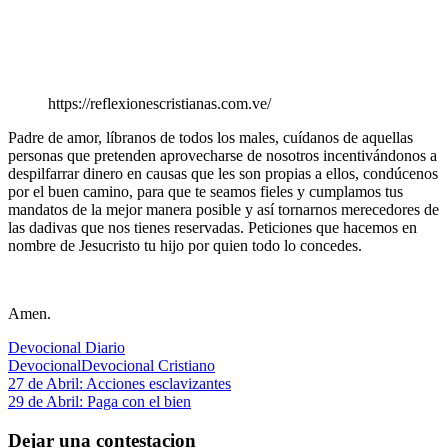
https://reflexionescristianas.com.ve/
Padre de amor, líbranos de todos los males, cuídanos de aquellas
personas que pretenden aprovecharse de nosotros incentivándonos a
despilfarrar dinero en causas que les son propias a ellos, condúcenos
por el buen camino, para que te seamos fieles y cumplamos tus
mandatos de la mejor manera posible y así tornarnos merecedores de
las dadivas que nos tienes reservadas. Peticiones que hacemos en
nombre de Jesucristo tu hijo por quien todo lo concedes.
Amen.
Devocional Diario
Devocional
Devocional Cristiano
Navegación
Entrada
27 de Abril: Acciones esclavizantes
anterior:
Siguiente
29 de Abril: Paga con el bien
de
entrada:
entradas
Dejar una contestacion