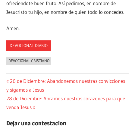
ofreciendote buen fruto. Así pedimos, en nombre de
Jesucristo tu hijo, en nombre de quien todo lo concedes.
Amen.
DEVOCIONAL DIARIO
DEVOCIONAL CRISTIANO
Navegación
Entrada
26 de Diciembre: Abandonemos nuestras convicciones
anterior:
y sigamos a Jesus
de
Siguiente
28 de Diciembre: Abramos nuestros corazones para que
entradas
entrada:
venga Jesus
Dejar una contestacion