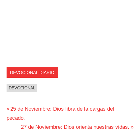
DEVOCIONAL DIARIO
DEVOCIONAL
Navegación
Entrada
25 de Noviembre: Dios libra de la cargas del
anterior:
pecado.
de
Siguiente
27 de Noviembre: Dios orienta nuestras vidas.
entradas
entrada: