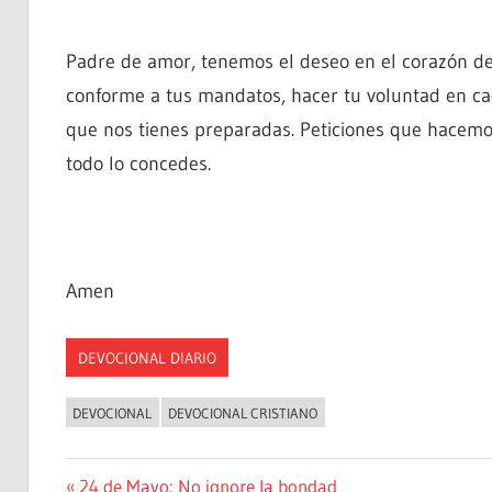
Padre de amor, tenemos el deseo en el corazón de
conforme a tus mandatos, hacer tu voluntad en c
que nos tienes preparadas. Peticiones que hacemo
todo lo concedes.
Amen
DEVOCIONAL DIARIO
DEVOCIONAL
DEVOCIONAL CRISTIANO
Navegación
Entrada
24 de Mayo: No ignore la bondad