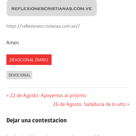
https://reflexionescristianas.com.ve//
Amen
DEVOCIONAL DIARIO
DEVOCIONAL
Navegación
Entrada
22 de Agosto: Apoyemos al prójimo
anterior:
Siguiente
26 de Agosto: Sabiduría de lo alto
de
entrada:
entradas
Dejar una contestacion