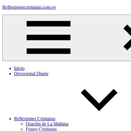
Saltar
Reflexionescristianas.com.ve
al
contenido
Reflexiones
Cristianas
y
Devocionales
Diarios
Inicio
Devocional Diario
Reflexiones Cristianas
Oración de La Mañana
Frases Cristianas