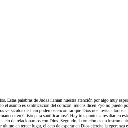
s. Estas palabras de Judas llaman nuestra atención por algo muy espec
ando el asunto es santificacion del corazon, muchs dicen <yo no puedo p
los versiculos de Juan podemos encontrar que Dios nos invita a todos a
cer en Cristo para santificarnos?. Hay tres puntos a resaltar en este 
te acto de relacionarnos con Dios. Segundo, la oración es un instrumento
 ultimo en tercer lugar, el acto de esperar en Dios ejercita la eperanza