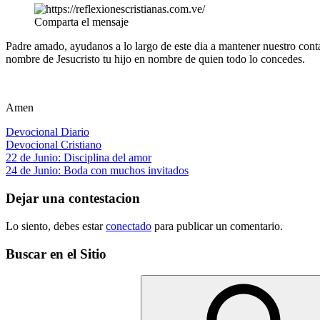
Comparta el mensaje
Padre amado, ayudanos a lo largo de este dia a mantener nuestro con
nombre de Jesucristo tu hijo en nombre de quien todo lo concedes.
Amen
Devocional Diario
Devocional Cristiano
Navegación
Entrada
22 de Junio: Disciplina del amor
anterior:
Siguiente
24 de Junio: Boda con muchos invitados
de
entrada:
entradas
Dejar una contestacion
Lo siento, debes estar
conectado
para publicar un comentario.
Buscar en el Sitio
Buscar: