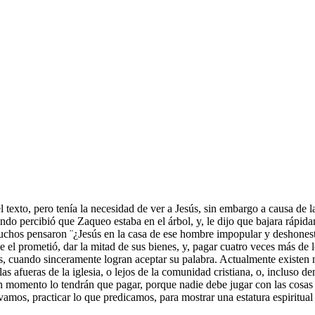
xto, pero tenía la necesidad de ver a Jesús, sin embargo a causa de la m
ndo percibió que Zaqueo estaba en el árbol, y, le dijo que bajara rápid
 muchos pensaron ¨¿Jesús en la casa de ese hombre impopular y deshones
 el prometió, dar la mitad de sus bienes, y, pagar cuatro veces más de lo
es, cuando sinceramente logran aceptar su palabra. Actualmente existen 
s afueras de la iglesia, o lejos de la comunidad cristiana, o, incluso 
 momento lo tendrán que pagar, porque nadie debe jugar con las cosas d
vamos, practicar lo que predicamos, para mostrar una estatura espiritual