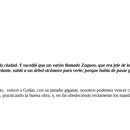
a ciudad. Y sucedió que un varón llamado Zaqueo, que era jefe de lo
lante, subió a un árbol sicómoro para verle; porque había de pasar po
o, vencer a Goliat, con su tamaño gigante, nosotros podemos vencer c
ia, practicando la buena obra, y, en fin obedeciendo rectamente los m