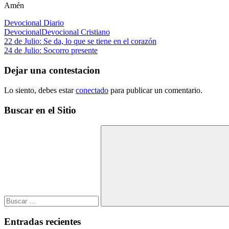
Amén
Devocional Diario
Devocional
Devocional Cristiano
Navegación
Entrada
22 de Julio: Se da, lo que se tiene en el corazón
anterior:
Siguiente
24 de Julio: Socorro presente
de
entrada:
entradas
Dejar una contestacion
Lo siento, debes estar
conectado
para publicar un comentario.
Buscar en el Sitio
Buscar:
Buscar
Entradas recientes