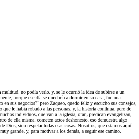
ultitud, no podía verlo, y, se le ocurrió la idea de subirse a un
amente, porque ese día se quedaría a dormir en su casa, fue una
to en sus negocios?¨ pero Zaqueo, quedo feliz y escucho sus consejos,
 que le había robado a las personas, y, la historia continua, pero de
muchos individuos, que van a la iglesia, oran, predican evangelizan,
dentro de ella misma, cometen actos deshonesto, eso demuestra algo
e Dios, sino respetar todas esas cosas. Nosotros, que estamos aquí
 muy grande, y, para motivar a los demás, a seguir ese camino.