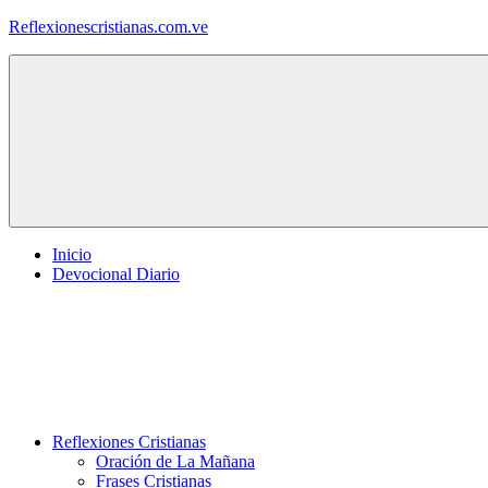
Saltar
Reflexionescristianas.com.ve
al
contenido
Reflexiones
Cristianas
y
Devocionales
Diarios
Inicio
Devocional Diario
Reflexiones Cristianas
Oración de La Mañana
Frases Cristianas