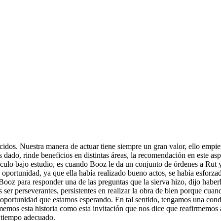
dos. Nuestra manera de actuar tiene siempre un gran valor, ello empie
dado, rinde beneficios en distintas áreas, la recomendación en este as
sículo bajo estudio, es cuando Booz le da un conjunto de órdenes a Rut 
portunidad, ya que ella había realizado bueno actos, se había esforzad
 Booz para responder una de las preguntas que la sierva hizo, dijo habe
s ser perseverantes, persistentes en realizar la obra de bien porque cua
 oportunidad que estamos esperando. En tal sentido, tengamos una cond
memos esta historia como esta invitación que nos dice que reafirmemo
n tiempo adecuado.