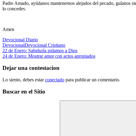
Padre Amado, ayúdanos mantenernos alejados del pecado, guíanos siemp
lo concedes.
Amen
Devocional Diario
Devocional
Devocional Cristiano
Navegación
Entrada
22 de Enero: Sabiduría pidamos a Dios
anterior:
Siguiente
24 de Enero: Mostrar amor con actos apropiados
de
entrada:
entradas
Dejar una contestacion
Lo siento, debes estar
conectado
para publicar un comentario.
Buscar en el Sitio
Buscar: