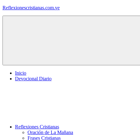
Saltar
Reflexionescristianas.com.ve
al
contenido
Reflexiones
Cristianas
y
Devocionales
Diarios
Inicio
Devocional Diario
Reflexiones Cristianas
Oración de La Mañana
Frases Cristianas