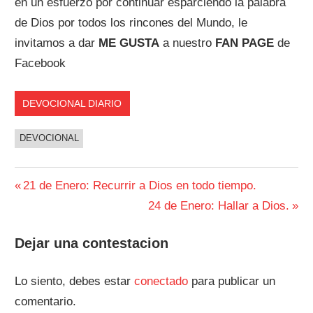
en un esfuerzo por continuar esparciendo la palabra
de Dios por todos los rincones del Mundo, le
invitamos a dar
ME GUSTA
a nuestro
FAN PAGE
de
Facebook
DEVOCIONAL DIARIO
DEVOCIONAL
Navegación
Entrada
21 de Enero: Recurrir a Dios en todo tiempo.
anterior:
Siguiente
24 de Enero: Hallar a Dios.
de
entrada:
entradas
Dejar una contestacion
Lo siento, debes estar
conectado
para publicar un
comentario.