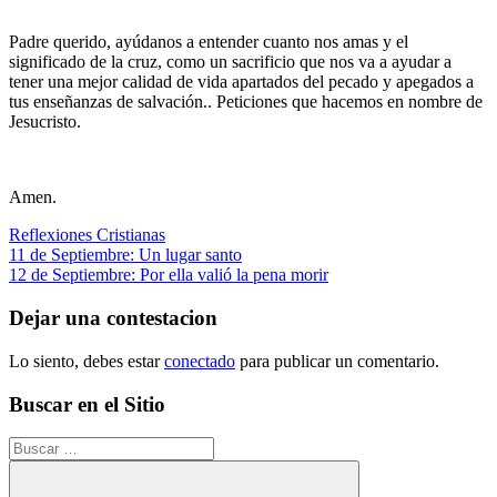
Padre querido, ayúdanos a entender cuanto nos amas y el
significado de la cruz, como un sacrificio que nos va a ayudar a
tener una mejor calidad de vida apartados del pecado y apegados a
tus enseñanzas de salvación.. Peticiones que hacemos en nombre de
Jesucristo.
Amen.
Reflexiones Cristianas
Navegación
Entrada
11 de Septiembre: Un lugar santo
anterior:
Siguiente
12 de Septiembre: Por ella valió la pena morir
de
entrada:
entradas
Dejar una contestacion
Lo siento, debes estar
conectado
para publicar un comentario.
Buscar en el Sitio
Buscar: