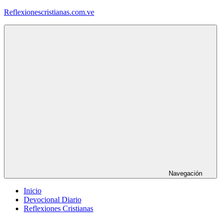
Saltar
Reflexionescristianas.com.ve
al
contenido
Reflexiones
Cristianas
y
Devocionales
Diarios
Navegación
Inicio
Devocional Diario
Reflexiones Cristianas