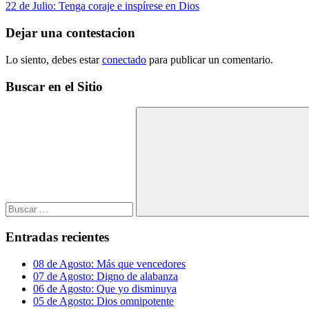
anterior:
Siguiente
22 de Julio: Tenga coraje e inspírese en Dios
de
entrada:
entradas
Dejar una contestacion
Lo siento, debes estar
conectado
para publicar un comentario.
Buscar en el Sitio
Buscar:
Buscar
Entradas recientes
08 de Agosto: Más que vencedores
07 de Agosto: Digno de alabanza
06 de Agosto: Que yo disminuya
05 de Agosto: Dios omnipotente