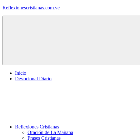
Saltar
Reflexionescristianas.com.ve
al
contenido
Reflexiones
Cristianas
y
Devocionales
Diarios
Inicio
Devocional Diario
Reflexiones Cristianas
Oración de La Mañana
Frases Cristianas