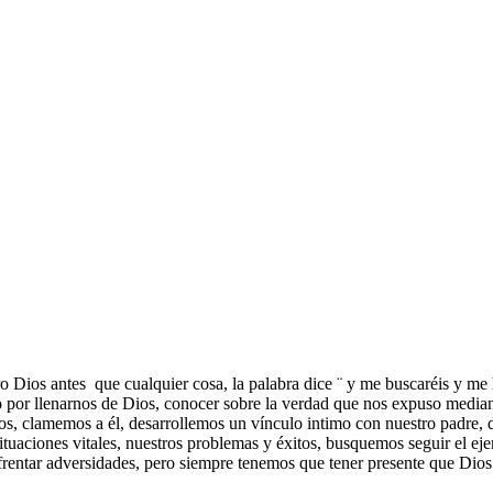
 Dios antes que cualquier cosa, la palabra dice ¨ y me buscaréis y me h
seo por llenarnos de Dios, conocer sobre la verdad que nos expuso media
ios, clamemos a él, desarrollemos un vínculo intimo con nuestro padr
 situaciones vitales, nuestros problemas y éxitos, busquemos seguir el e
frentar adversidades, pero siempre tenemos que tener presente que Dio