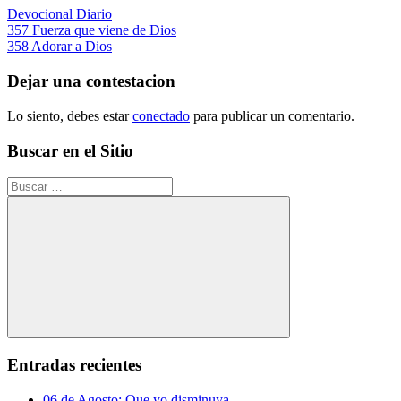
Devocional Diario
Navegación
Entrada
357 Fuerza que viene de Dios
anterior:
Siguiente
358 Adorar a Dios
de
entrada:
entradas
Dejar una contestacion
Lo siento, debes estar
conectado
para publicar un comentario.
Buscar en el Sitio
Buscar:
Buscar
Entradas recientes
06 de Agosto: Que yo disminuya