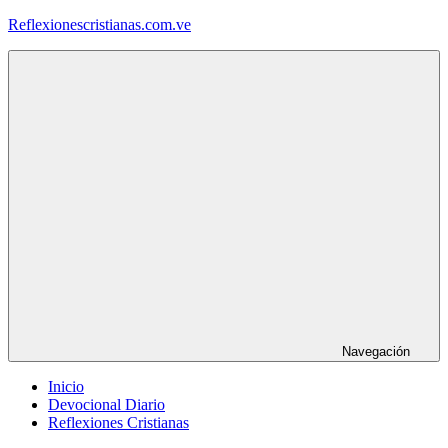
Saltar
Reflexionescristianas.com.ve
al
contenido
Reflexiones
Cristianas
y
Devocionales
Diarios
Navegación
Inicio
Devocional Diario
Reflexiones Cristianas