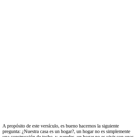
A propósito de este versículo, es bueno hacernos la siguiente
pregunta: ¿Nuestra casa es un hogar?, un hogar no es simplemente
una construcción de techo, y, paredes, un hogar no es vivir con unas