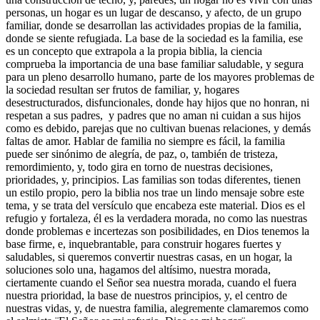
personas, un hogar es un lugar de descanso, y afecto, de un grupo
familiar, donde se desarrollan las actividades propias de la familia,
donde se siente refugiada. La base de la sociedad es la familia, ese
es un concepto que extrapola a la propia biblia, la ciencia
comprueba la importancia de una base familiar saludable, y segura
para un pleno desarrollo humano, parte de los mayores problemas de
la sociedad resultan ser frutos de familiar, y, hogares
desestructurados, disfuncionales, donde hay hijos que no honran, ni
respetan a sus padres, y padres que no aman ni cuidan a sus hijos
como es debido, parejas que no cultivan buenas relaciones, y demás
faltas de amor. Hablar de familia no siempre es fácil, la familia
puede ser sinónimo de alegría, de paz, o, también de tristeza,
remordimiento, y, todo gira en torno de nuestras decisiones,
prioridades, y, principios. Las familias son todas diferentes, tienen
un estilo propio, pero la biblia nos trae un lindo mensaje sobre este
tema, y se trata del versículo que encabeza este material. Dios es el
refugio y fortaleza, él es la verdadera morada, no como las nuestras
donde problemas e incertezas son posibilidades, en Dios tenemos la
base firme, e, inquebrantable, para construir hogares fuertes y
saludables, si queremos convertir nuestras casas, en un hogar, la
soluciones solo una, hagamos del altísimo, nuestra morada,
ciertamente cuando el Señor sea nuestra morada, cuando el fuera
nuestra prioridad, la base de nuestros principios, y, el centro de
nuestras vidas, y, de nuestra familia, alegremente clamaremos como