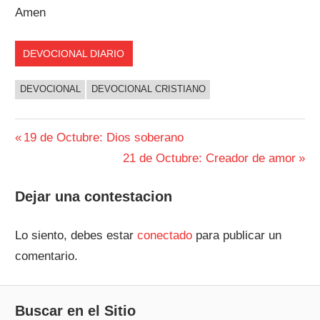
Amen
DEVOCIONAL DIARIO
DEVOCIONAL
DEVOCIONAL CRISTIANO
Navegación
Entrada
19 de Octubre: Dios soberano
anterior:
Siguiente
21 de Octubre: Creador de amor
de
entrada:
entradas
Dejar una contestacion
Lo siento, debes estar
conectado
para publicar un
comentario.
Buscar en el Sitio