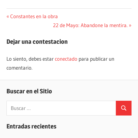
Navegación
Entrada
Constantes en la obra
anterior:
Siguiente
22 de Mayo: Abandone la mentira.
de
entrada:
entradas
Dejar una contestacion
Lo siento, debes estar
conectado
para publicar un
comentario.
Buscar en el Sitio
Buscar:
Buscar
Entradas recientes