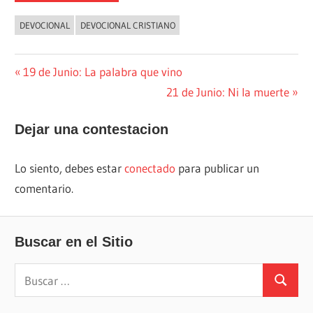
DEVOCIONAL
DEVOCIONAL CRISTIANO
Navegación
Entrada
19 de Junio: La palabra que vino
anterior:
Siguiente
21 de Junio: Ni la muerte
de
entrada:
entradas
Dejar una contestacion
Lo siento, debes estar
conectado
para publicar un
comentario.
Buscar en el Sitio
Buscar:
Buscar