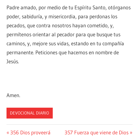
Padre amado, por medio de tu Espíritu Santo, otórganos
poder, sabiduría, y misericordia, para perdonas los
pecados, que contra nosotros hayan cometido, y,
permítenos orientar al pecador para que busque tus
caminos, y, mejore sus vidas, estando en tu compañía
permanente. Peticiones que hacemos en nombre de
Jesús.
Amen.
DEVOCIONAL DIARIO
Navegación
Entrada
Siguiente
356 Dios proveerá
357 Fuerza que viene de Dios