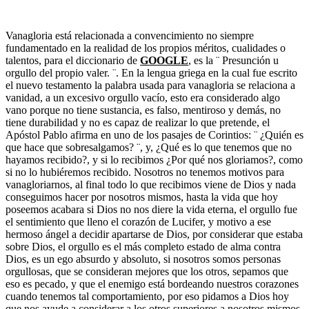
Vanagloria está relacionada a convencimiento no siempre
fundamentado en la realidad de los propios méritos, cualidades o
talentos, para el diccionario de
GOOGLE
, es la ¨ Presunción u
orgullo del propio valer. ¨. En la lengua griega en la cual fue escrito
el nuevo testamento la palabra usada para vanagloria se relaciona a
vanidad, a un excesivo orgullo vacío, esto era considerado algo
vano porque no tiene sustancia, es falso, mentiroso y demás, no
tiene durabilidad y no es capaz de realizar lo que pretende, el
Apóstol Pablo afirma en uno de los pasajes de Corintios: ¨ ¿Quién es
que hace que sobresalgamos? ¨, y, ¿Qué es lo que tenemos que no
hayamos recibido?, y si lo recibimos ¿Por qué nos gloriamos?, como
si no lo hubiéremos recibido. Nosotros no tenemos motivos para
vanagloriarnos, al final todo lo que recibimos viene de Dios y nada
conseguimos hacer por nosotros mismos, hasta la vida que hoy
poseemos acabara si Dios no nos diere la vida eterna, el orgullo fue
el sentimiento que lleno el corazón de Lucifer, y motivo a ese
hermoso ángel a decidir apartarse de Dios, por considerar que estaba
sobre Dios, el orgullo es el más completo estado de alma contra
Dios, es un ego absurdo y absoluto, si nosotros somos personas
orgullosas, que se consideran mejores que los otros, sepamos que
eso es pecado, y que el enemigo está bordeando nuestros corazones
cuando tenemos tal comportamiento, por eso pidamos a Dios hoy
que nos ayude a considerar a los otros superiores a nosotros mismos