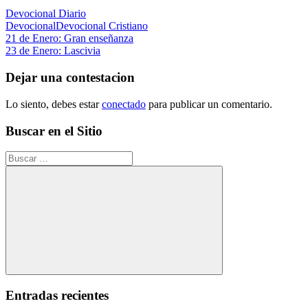
Devocional Diario
Devocional
Devocional Cristiano
Navegación
Entrada
21 de Enero: Gran enseñanza
anterior:
Siguiente
23 de Enero: Lascivia
de
entrada:
entradas
Dejar una contestacion
Lo siento, debes estar
conectado
para publicar un comentario.
Buscar en el Sitio
Buscar:
Buscar
Entradas recientes