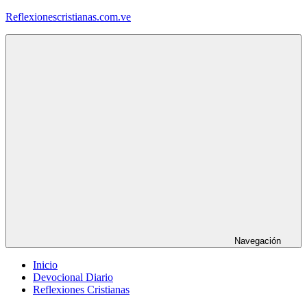
Saltar
Reflexionescristianas.com.ve
al
contenido
Reflexiones
Cristianas
y
Devocionales
Diarios
Navegación
Inicio
Devocional Diario
Reflexiones Cristianas