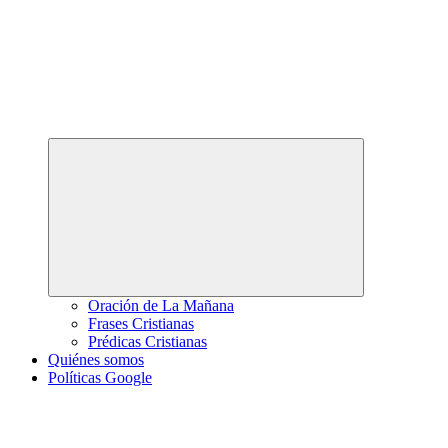
Abrir
el
menú
hijo
Oración de La Mañana
Frases Cristianas
Prédicas Cristianas
Quiénes somos
Políticas Google