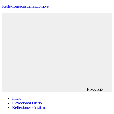
Saltar
Reflexionescristianas.com.ve
al
contenido
Reflexiones
Cristianas
y
Devocionales
Diarios
Navegación
Inicio
Devocional Diario
Reflexiones Cristianas