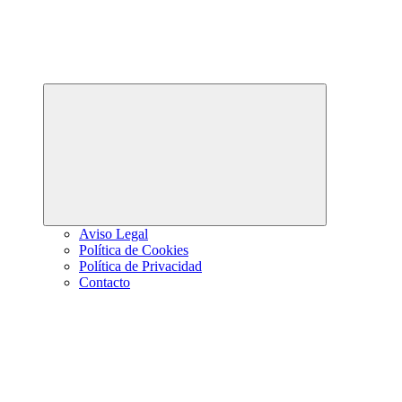
Abrir
el
menú
hijo
Aviso Legal
Política de Cookies
Política de Privacidad
Contacto