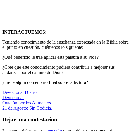
INTERACTUEMOS:
Teniendo conocimiento de la enseñanza expresada en la Biblia sobre
el punto en cuestión, cuéntenos lo siguiente:
¿Qué beneficio le trae aplicar esta palabra a su vida?
¿Cree que este conocimiento pudiera contribuir a mejorar sus
andanzas por el camino de Dios?
¿Tiene algún comentario final sobre la lectura?
Devocional Diario
Devocional
Navegación
Entrada
Oración por los Alimentos
anterior:
Siguiente
21 de Agosto: Sin Codicia.
de
entrada:
entradas
Dejar una contestacion
Lo siento, debes estar
conectado
para publicar un comentario.