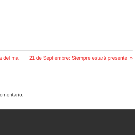
Siguiente
a del mal
21 de Septiembre: Siempre estará presente
entrada:
omentario.