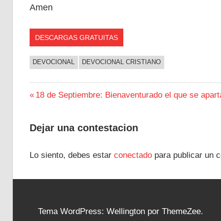
Amen
DESCARGAS GRATUITAS
DEVOCIONAL
DEVOCIONAL CRISTIANO
Navegación
Entrada
18 de Septiembre: Bienaventurado el que se apart
anterior:
de
Dejar una contestacion
entradas
Lo siento, debes estar
conectado
para publicar un c
Tema WordPress: Wellington por ThemeZee.