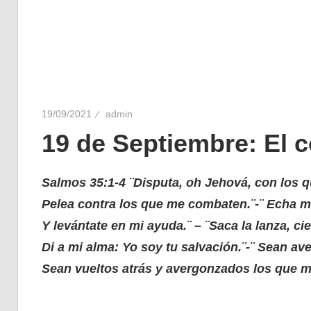
19/09/2021
admin
19 de Septiembre: El 
Salmos 35:1-4 ¨Disputa, oh Jehová, con los q
Pelea contra los que me combaten.¨-¨
Echa ma
Y levántate en mi ayuda.¨ – ¨Saca la lanza, c
Di a mi alma: Yo soy tu salvación.¨-¨ Sean a
Sean vueltos atrás y avergonzados los que mi