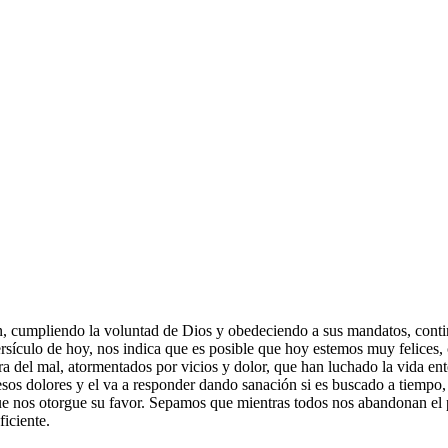
, cumpliendo la voluntad de Dios y obedeciendo a sus mandatos, conti
 versículo de hoy, nos indica que es posible que hoy estemos muy felic
el mal, atormentados por vicios y dolor, que han luchado la vida enter
s esos dolores y el va a responder dando sanación si es buscado a tiem
e nos otorgue su favor. Sepamos que mientras todos nos abandonan el 
iciente.