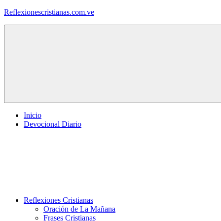
Saltar
Reflexionescristianas.com.ve
al
contenido
Reflexiones
Cristianas
y
Devocionales
Diarios
Inicio
Devocional Diario
Reflexiones Cristianas
Oración de La Mañana
Frases Cristianas