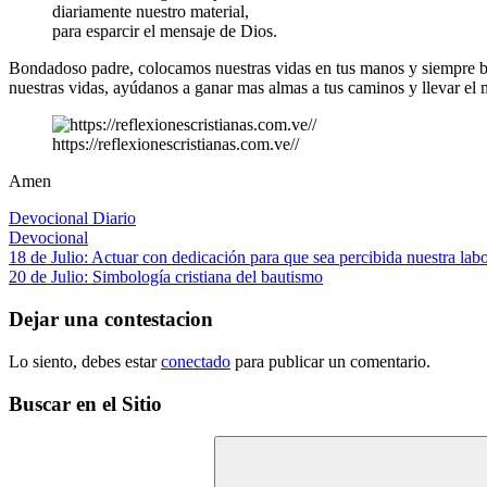
diariamente nuestro material,
para esparcir el mensaje de Dios.
Bondadoso padre, colocamos nuestras vidas en tus manos y siempre ba
nuestras vidas, ayúdanos a ganar mas almas a tus caminos y llevar el
https://reflexionescristianas.com.ve//
Amen
Devocional Diario
Devocional
Navegación
Entrada
18 de Julio: Actuar con dedicación para que sea percibida nuestra lab
anterior:
Siguiente
20 de Julio: Simbología cristiana del bautismo
de
entrada:
entradas
Dejar una contestacion
Lo siento, debes estar
conectado
para publicar un comentario.
Buscar en el Sitio
Buscar: