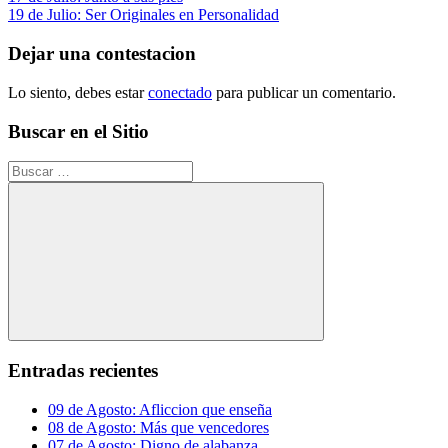
Navegación
anterior:
Siguiente
19 de Julio: Ser Originales en Personalidad
de
entrada:
entradas
Dejar una contestacion
Lo siento, debes estar
conectado
para publicar un comentario.
Buscar en el Sitio
Buscar:
Buscar
Entradas recientes
09 de Agosto: Afliccion que enseña
08 de Agosto: Más que vencedores
07 de Agosto: Digno de alabanza