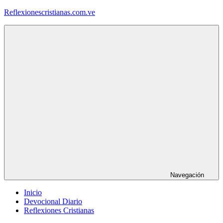
Saltar
Reflexionescristianas.com.ve
al
contenido
Reflexiones
Cristianas
y
Devocionales
Diarios
Navegación
Inicio
Devocional Diario
Reflexiones Cristianas