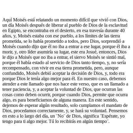
Aquí Moisés está relatando un momento difícil que vivió con Dios,
un día Moisés después de liberar al pueblo de Dios de la esclavitud
en Egipto, se encontraba en el desierto, en esa travesía durante 40
años, y, Moisés estaba con ese pueblo, a los límites de las tierra
prometida, se lo había prometido a todos, pero Dios, sorprendió a
Moisés cuando dijo que él no iba a entrar a ese lugar, porque él iba a
morir, y, otro líder asumiría su lugar, este era Josué, entonces, Dios
le dijo a Moisés que no iba a entrar, el siervo Moisés se sintió mal,
porque él había estado al servicio de Dios tanto tiempo, y, no sería
recompensado, con vivir en esa tierra prometida, pero, aunque
confundido, Moisés debió aceptar la decisión de Dios, y, todo era
porque Dios le tenía algo mejor para él. En nuestro caso, debemos
atender a este llamado que nos hace este verso, que es un llamado a
tener paciencia, y, a aceptar la voluntad de Dios, que ocurran las
cosas como deben ocurrir, porque cuando Dios, permite que ocurra
algo, es para beneficiarnos de alguna manera. En este sentido,
dejemos de esperar algún resultado, solo cumplamos el mandato de
Dios, procedamos correctamente, y, se hará su voluntad. Pensemos
en esto a lo largo del día, un ¨No¨ de Dios, significa ¨Espérate, yo
tengo para ti algo mejor. Tú lo recibirás en algún tiempo¨.