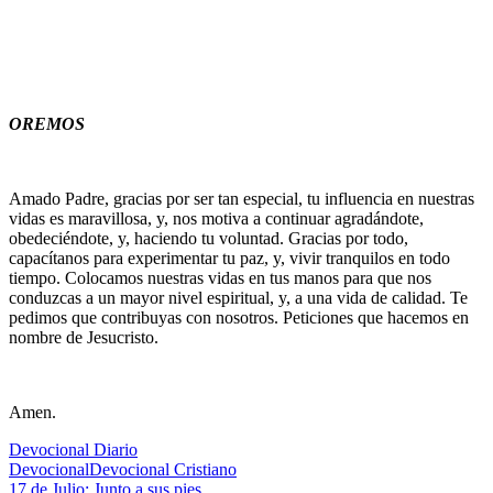
OREMOS
Amado Padre, gracias por ser tan especial, tu influencia en nuestras
vidas es maravillosa, y, nos motiva a continuar agradándote,
obedeciéndote, y, haciendo tu voluntad. Gracias por todo,
capacítanos para experimentar tu paz, y, vivir tranquilos en todo
tiempo. Colocamos nuestras vidas en tus manos para que nos
conduzcas a un mayor nivel espiritual, y, a una vida de calidad. Te
pedimos que contribuyas con nosotros. Peticiones que hacemos en
nombre de Jesucristo.
Amen.
Devocional Diario
Devocional
Devocional Cristiano
Entrada
17 de Julio: Junto a sus pies