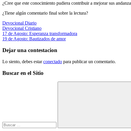
¿Cree que este conocimiento pudiera contribuir a mejorar sus andanz
¿Tiene algún comentario final sobre la lectura?
Devocional Diario
Devocional Cristiano
Navegación
Entrada
17 de Agosto: Esperanza transformadora
anterior:
Siguiente
19 de Agosto: Bautizados de amor
de
entrada:
entradas
Dejar una contestacion
Lo siento, debes estar
conectado
para publicar un comentario.
Buscar en el Sitio
Buscar:
Buscar