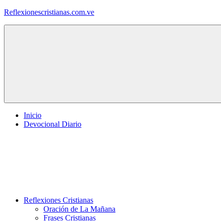
Saltar
Reflexionescristianas.com.ve
al
contenido
Reflexiones
Cristianas
y
Devocionales
Diarios
Inicio
Devocional Diario
Reflexiones Cristianas
Oración de La Mañana
Frases Cristianas