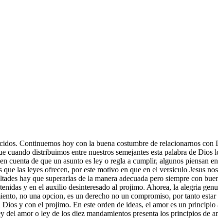
dos. Continuemos hoy con la buena costumbre de relacionarnos con Dios
s que cuando distribuimos entre nuestros semejantes esta palabra de Dios
en cuenta de que un asunto es ley o regla a cumplir, algunos piensan en
s que las leyes ofrecen, por este motivo en que en el versiculo Jesus no
icultades hay que superarlas de la manera adecuada pero siempre con buen
obtenidas y en el auxilio desinteresado al projimo. Ahorea, la alegria ge
nto, no una opcion, es un derecho no un compromiso, por tanto estar 
on Dios y con el projimo. En este orden de ideas, el amor es un principi
ey del amor o ley de los diez mandamientos presenta los principios de a